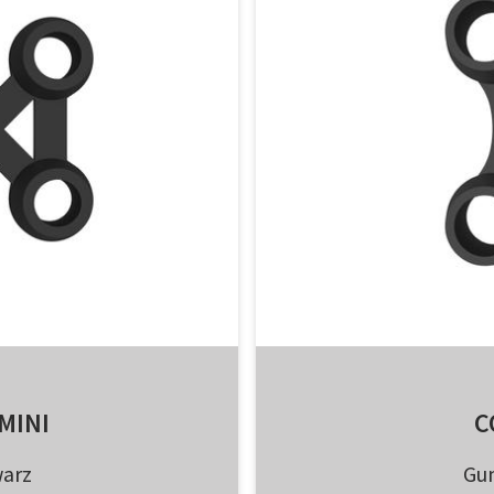
MINI
C
warz
Gum