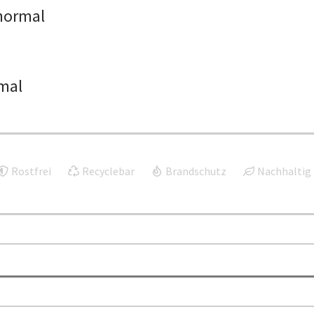
normal
mal
Rostfrei
Recyclebar
Brandschutz
Nachhaltig