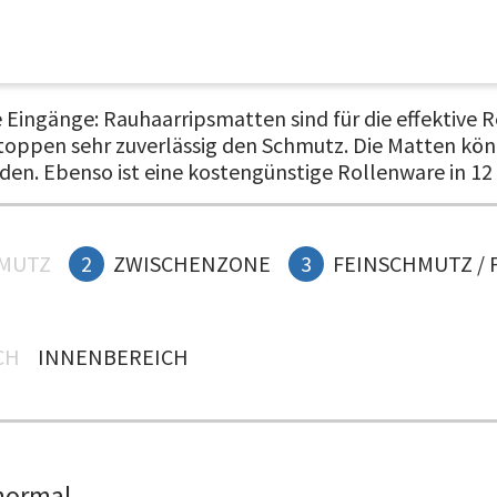
 Eingänge: Rauhaarripsmatten sind für die effektive R
toppen sehr zuverlässig den Schmutz. Die Matten kö
rden. Ebenso ist eine kostengünstige Rollenware in 1
MUTZ
2
ZWISCHENZONE
3
FEINSCHMUTZ / 
H
INNENBEREICH
normal