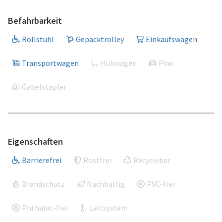
Befahrbarkeit
Rollstuhl
Gepäcktrolley
Einkaufswagen
Transportwagen
Hubwagen
Pkw
Gabelstapler
Eigenschaften
Barrierefrei
Rostfrei
Recyclebar
Brandschutz
Nachhaltig
PVC-frei
Phthalat-frei
Leitsystem