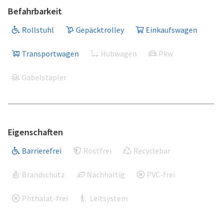
Befahrbarkeit
Rollstuhl
Gepäcktrolley
Einkaufswagen
Transportwagen
Hubwagen
Pkw
Gabelstapler
Eigenschaften
Barrierefrei
Rostfrei
Recyclebar
Brandschutz
Nachhaltig
PVC-frei
Phthalat-frei
Leitsystem