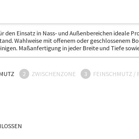
r den Einsatz in Nass- und Außenbereichen ideale Prod
 stand. Wahlweise mit offenem oder geschlossenem Bod
einigen. Maßanfertigung in jeder Breite und Tiefe sow
MUTZ
2
ZWISCHENZONE
3
FEINSCHMUTZ / 
HLOSSEN