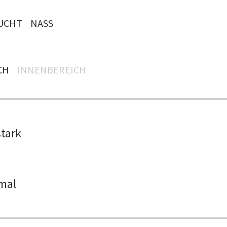
UCHT
NASS
H
INNENBEREICH
stark
mal