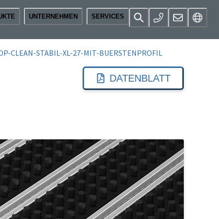
UKTE
UNTERNEHMEN
SERVICES
OP-CLEAN-STABIL-XL-27-MIT-BUERSTENPROFIL
DATENBLATT