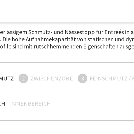
erlässigem Schmutz- und Nässestopp für Entreés in an
 Die hohe Aufnahmekapazität von statischen und dyna
profile sind mit rutschhemmenden Eigenschaften aus
MUTZ
2
ZWISCHENZONE
3
FEINSCHMUTZ / 
H
INNENBEREICH