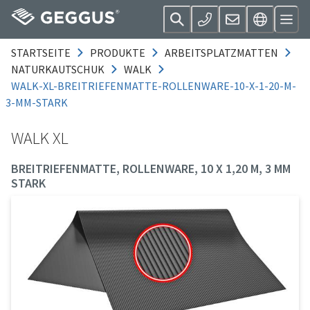
STARTSEITE
PRODUKTE
ARBEITSPLATZMATTEN
NATURKAUTSCHUK
WALK
WALK-XL-BREITRIEFENMATTE-ROLLENWARE-10-X-1-20-M-
3-MM-STARK
WALK XL
BREITRIEFENMATTE, ROLLENWARE, 10 X 1,20 M, 3 MM
STARK